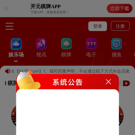
开元棋牌
APP
下载APP，体验更多游戏！
登录
注册
娱乐场
视讯
棋牌
电子
捕鱼
记域名【kk78.com】1、我司郑重声明：不会通过线下方式向会员索
棋牌游戏